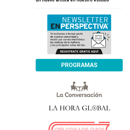
un nuevo artista en nuestro estudio
PROGRAMAS