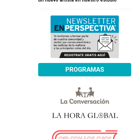
un nuevo artista en nuestro estudio
PROGRAMAS