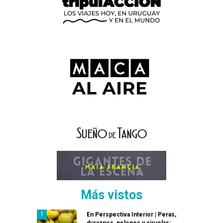
Más vistos
En Perspectiva Interior | Peras,
duraznos, pelones y ciruelas: