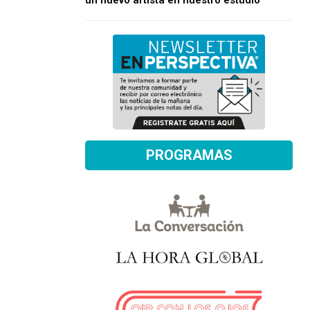
un nuevo artista en nuestro estudio
PROGRAMAS