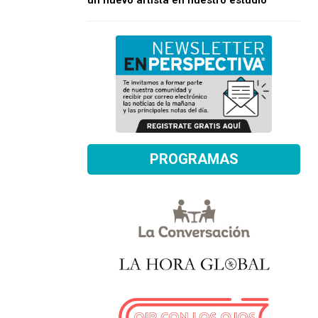
un nuevo artista en nuestro estudio
PROGRAMAS