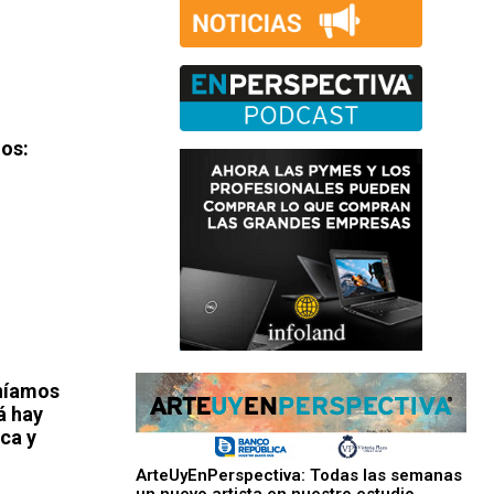
nos:
eníamos
á hay
ica y
ArteUyEnPerspectiva: Todas las semanas