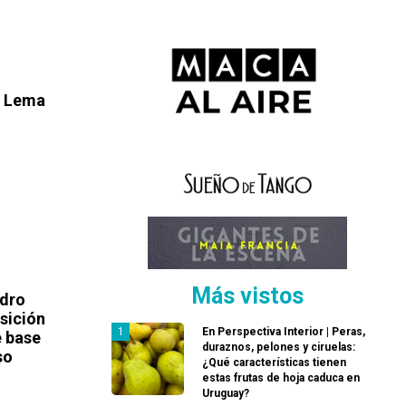
: Lema
Más vistos
ndro
osición
En Perspectiva Interior | Peras,
e base
duraznos, pelones y ciruelas:
so
¿Qué características tienen
estas frutas de hoja caduca en
Uruguay?