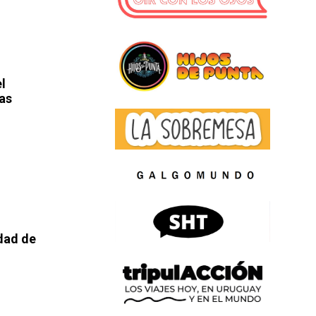
l
as
dad de