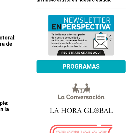
un nuevo artista en nuestro estudio
ctoral:
ra de
PROGRAMAS
ple:
n la