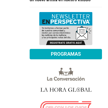
un nuevo artista en nuestro estudio
PROGRAMAS