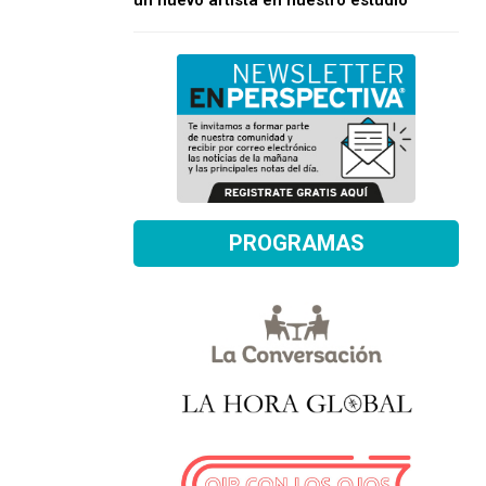
un nuevo artista en nuestro estudio
PROGRAMAS