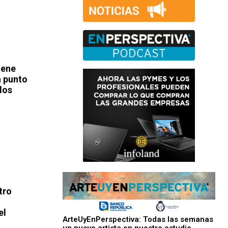
iene
n punto
los
tro
el
ArteUyEnPerspectiva: Todas las semanas