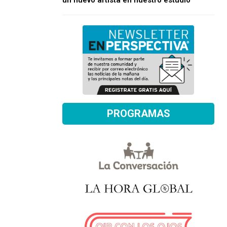
un nuevo artista en nuestro estudio
PROGRAMAS