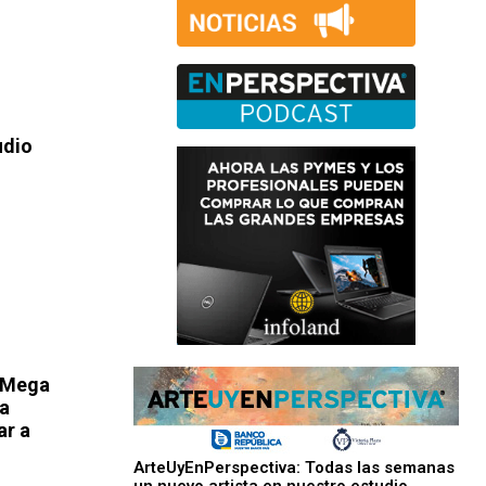
udio
e Mega
ca
ar a
ArteUyEnPerspectiva: Todas las semanas