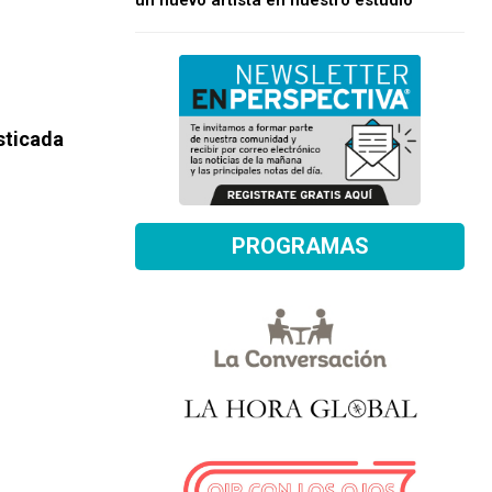
un nuevo artista en nuestro estudio
sticada
PROGRAMAS