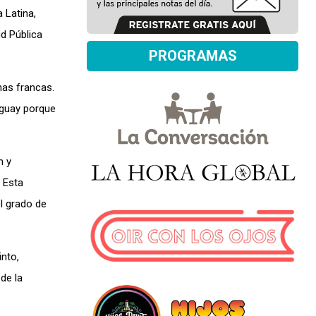
 Latina,
ud Pública
PROGRAMAS
nas francas.
ruguay porque
n y
 Esta
l grado de
into,
de la