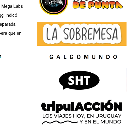
en Mega Labs
ggi indicó
reparada
pera que en
e