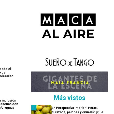
desde el
o de
olecular
Más vistos
La inclusión
personas con
n Uruguay
En Perspectiva Interior | Peras,
duraznos, pelones y ciruelas: ¿Qué