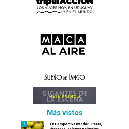
Más vistos
En Perspectiva Interior | Peras,
duraznos, pelones y ciruelas: