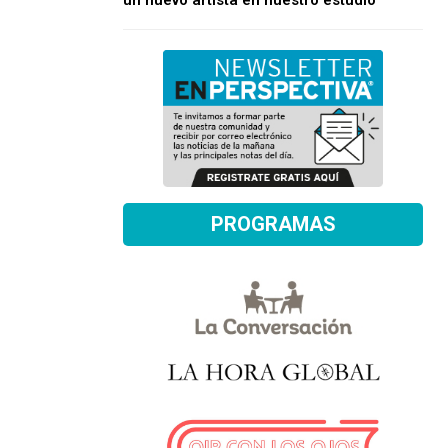
un nuevo artista en nuestro estudio
PROGRAMAS