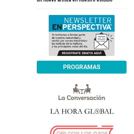
un nuevo artista en nuestro estudio
PROGRAMAS