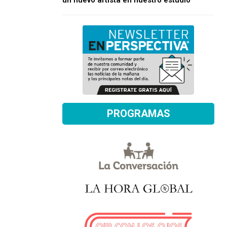
un nuevo artista en nuestro estudio
PROGRAMAS