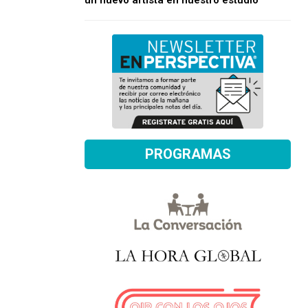
un nuevo artista en nuestro estudio
PROGRAMAS