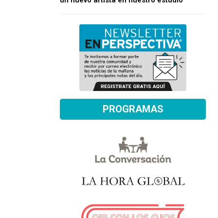
un nuevo artista en nuestro estudio
PROGRAMAS