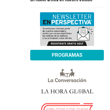
un nuevo artista en nuestro estudio
PROGRAMAS