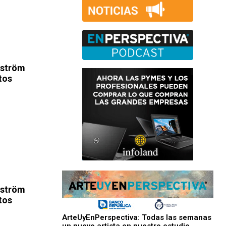
mström
tos
mström
tos
ArteUyEnPerspectiva: Todas las semanas