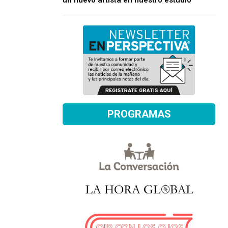
un nuevo artista en nuestro estudio
PROGRAMAS