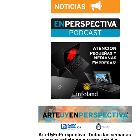
ArteUyEnPerspectiva: Todas las semanas