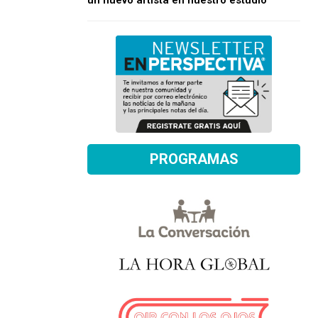
un nuevo artista en nuestro estudio
PROGRAMAS