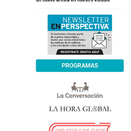
un nuevo artista en nuestro estudio
PROGRAMAS