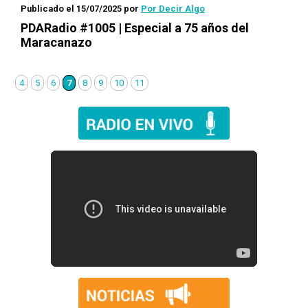
Publicado el 15/07/2025
por
Por Decir Algo
PDARadio #1005 | Especial a 75 años del
Maracanazo
4
5
6
7
8
9
10
11