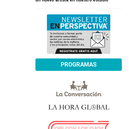
un nuevo artista en nuestro estudio
PROGRAMAS