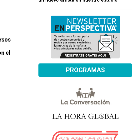
un nuevo artista en nuestro estudio
ursos
on el
PROGRAMAS