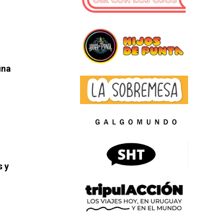
una
s y