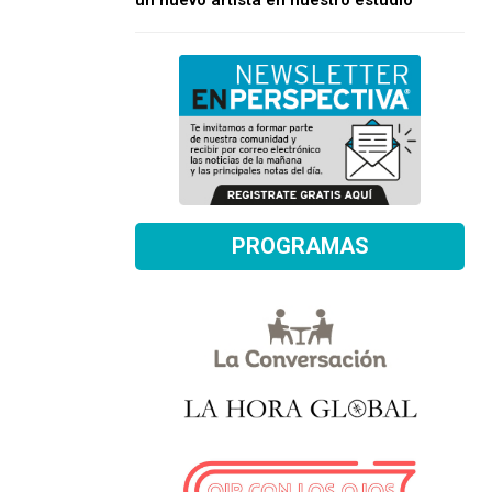
un nuevo artista en nuestro estudio
PROGRAMAS