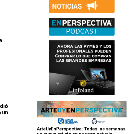
a
ndió
a un
ArteUyEnPerspectiva: Todas las semanas