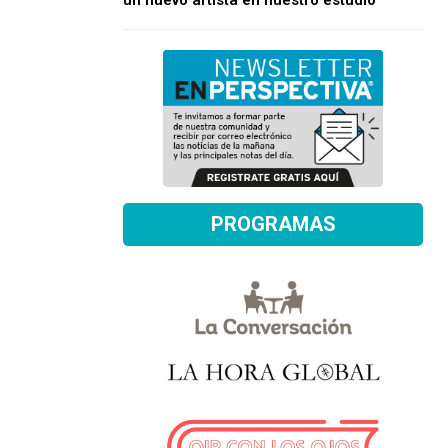
un nuevo artista en nuestro estudio
PROGRAMAS