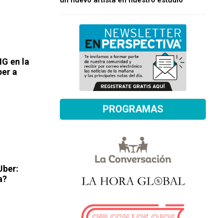
un nuevo artista en nuestro estudio
NG en la
ber a
PROGRAMAS
Uber:
a?