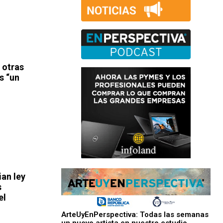
 otras
s “un
an ley
s
el
ArteUyEnPerspectiva: Todas las semanas