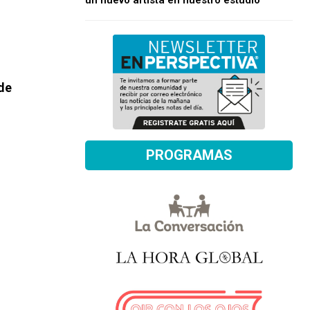
un nuevo artista en nuestro estudio
 de
PROGRAMAS