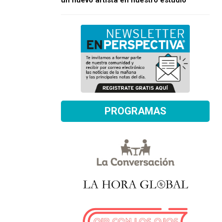
un nuevo artista en nuestro estudio
PROGRAMAS