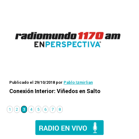
Publicado el 29/10/2018
por
Pablo Izmirlian
Conexión Interior
: Viñedos en Salto
1
2
3
4
5
6
7
8