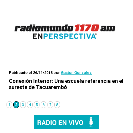
Publicado el 26/11/2018
por
Gastón González
Conexión Interior
: Una escuela referencia en el
sureste de Tacuarembó
1
2
3
4
5
6
7
8