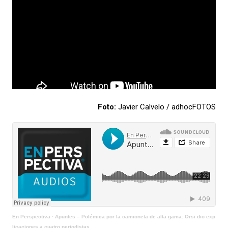
Foto:
Javier Calvelo / adhocFOTOS
En Perspectiva
·
Apuntes – Polémica por la camioneta de alta gama: Orsi dio exp
licaciones a cuatro periodistas