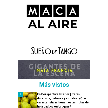
Más vistos
En Perspectiva Interior | Peras,
duraznos, pelones y ciruelas: ¿Qué
características tienen estas frutas de
hoja caduca en Uruguay?