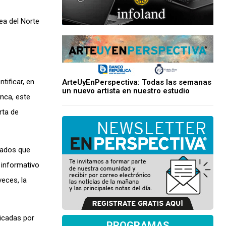
ea del Norte
tificar, en
ArteUyEnPerspectiva: Todas las semanas
un nuevo artista en nuestro estudio
unca, este
rta de
nados que
 informativo
veces, la
licadas por
PROGRAMAS