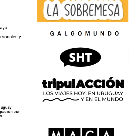
sayo
ersonales y
ruguay
pación por
es