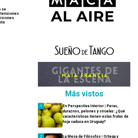
o se
 tensiones
isiones
sta
Más vistos
En Perspectiva Interior | Peras,
duraznos, pelones y ciruelas: ¿Qué
características tienen estas frutas de
hoja caduca en Uruguay?
La Mesa de Filósofos | Ortega y