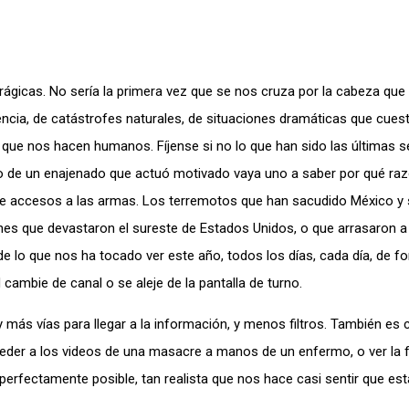
rágicas. No sería la primera vez que se nos cruza por la cabeza que
encia, de catástrofes naturales, de situaciones dramáticas que cuest
s que nos hacen humanos. Fíjense si no lo que han sido las últimas 
to de un enajenado que actuó motivado vaya uno a saber por qué ra
o de accesos a las armas. Los terremotos que han sacudido México 
anes que devastaron el sureste de Estados Unidos, o que arrasaron a
 lo que nos ha tocado ver este año, todos los días, cada día, de f
 cambie de canal o se aleje de la pantalla de turno.
ás vías para llegar a la información, y menos filtros. También es c
er a los videos de una masacre a manos de un enfermo, o ver la fu
perfectamente posible, tan realista que nos hace casi sentir que est