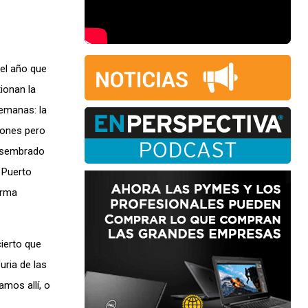
 el año que
ionan la
semanas: la
zones pero
y sembrado
 Puerto
orma
ierto que
ria de las
amos allí, o