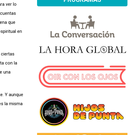
ra ver lo
 cuentas
jena que
piritual en
 ciertas
ta con la
de una
e. Y aunque
 es la misma