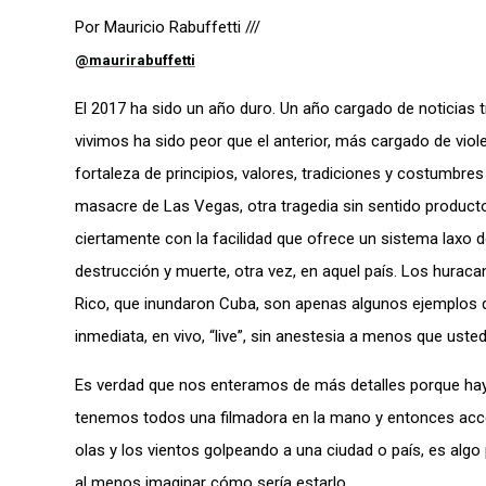
Por Mauricio Rabuffetti ///
@maurirabuffetti
El 2017 ha sido un año duro. Un año cargado de noticias t
vivimos ha sido peor que el anterior, más cargado de viol
fortaleza de principios, valores, tradiciones y costumbre
masacre de Las Vegas, otra tragedia sin sentido produc
ciertamente con la facilidad que ofrece un sistema lax
destrucción y muerte, otra vez, en aquel país. Los hurac
Rico, que inundaron Cuba, son apenas algunos ejemplos de
inmediata, en vivo, “live”, sin anestesia a menos que usted
Es verdad que nos enteramos de más detalles porque hay m
tenemos todos una filmadora en la mano y entonces acced
olas y los vientos golpeando a una ciudad o país, es algo 
al menos imaginar cómo sería estarlo.