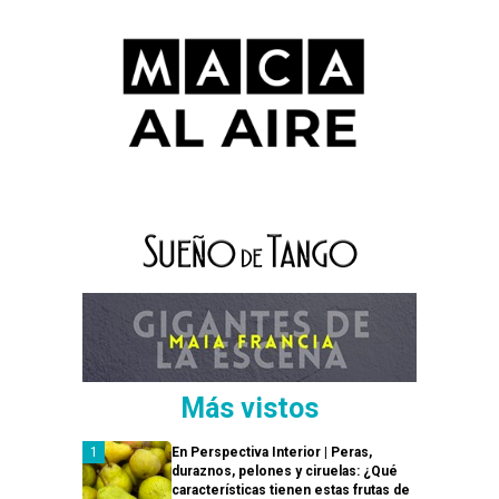
Más vistos
En Perspectiva Interior | Peras,
duraznos, pelones y ciruelas: ¿Qué
características tienen estas frutas de