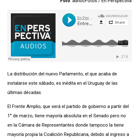
Foto
: adhocFotos / En Perspectiva
La distribución del
nuevo Parlamento
, el que acaba de
instalarse este sábado,
es inédit
a
en el Uruguay de las
últimas décadas
.
El Frente Amplio, que será el partido de gobierno a partir del
1° de marzo, tiene mayoría absoluta en el Senado pero no
en la Cámara de
Representantes donde t
ampoco la tiene
mayoría propia
la
C
oalición
Republicana, debido al
ingreso
a