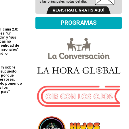
PROGRAMAS
licana 2.0:
 es “un
o” y “sus
icas no
dentidad de
dicionales”,
ndro,
ry sobre
esupuesto:
” porque
 errores,
olo poniendo
s los
 país”