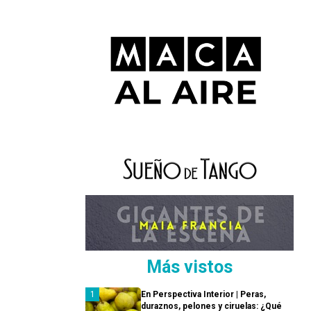
Más vistos
En Perspectiva Interior | Peras,
duraznos, pelones y ciruelas: ¿Qué