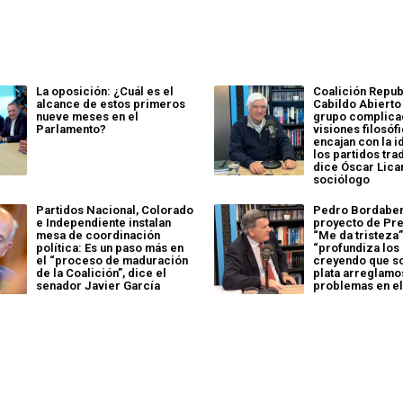
La oposición: ¿Cuál es el
Coalición Repub
alcance de estos primeros
Cabildo Abierto
nueve meses en el
grupo complicad
Parlamento?
visiones filosóf
encajan con la i
los partidos tra
dice Óscar Lica
sociólogo
Partidos Nacional, Colorado
Pedro Bordaber
e Independiente instalan
proyecto de Pr
mesa de coordinación
“Me da tristeza
política: Es un paso más en
“profundiza los
el “proceso de maduración
creyendo que s
de la Coalición”, dice el
plata arreglamo
senador Javier García
problemas en el