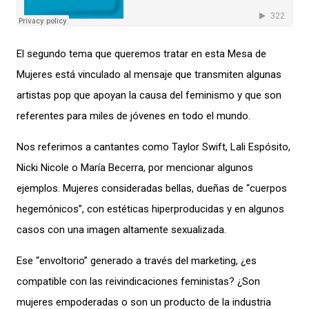
El segundo tema que queremos tratar en esta Mesa de
Mujeres est
á
vinculado al mensaje que transmiten algunas
artistas
pop
que apoyan la causa del
feminismo
y que son
referentes para miles de j
ó
venes en todo el mundo.
Nos referimos a cantantes como Taylor Swift, Lali Esp
ó
sito,
Nicki Nicole o Mar
í
a Becerra, por mencionar algunos
ejemplos. Mujeres
consideradas bellas, due
ñ
as de
“
cuerpos
hegem
ó
nicos
”
, con est
é
ticas hiperproducidas y en algunos
casos con una imagen altamente sexualizada.
Ese
“
envoltorio
”
generado a trav
é
s del marketing,
¿
es
compatible con las reivindicaciones feministas?
¿
Son
mujeres empoderadas o son un producto de la industria