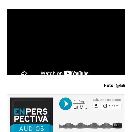
Foto:
@lali