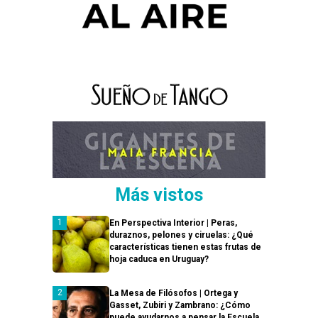
Más vistos
En Perspectiva Interior | Peras,
duraznos, pelones y ciruelas: ¿Qué
características tienen estas frutas de
hoja caduca en Uruguay?
La Mesa de Filósofos | Ortega y
Gasset, Zubiri y Zambrano: ¿Cómo
puede ayudarnos a pensar la Escuela