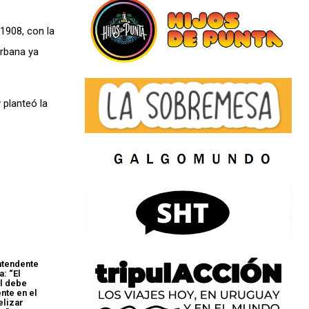
1908, con la
urbana ya
 planteó la
intendente
a: “El
l debe
nte en el
elizar