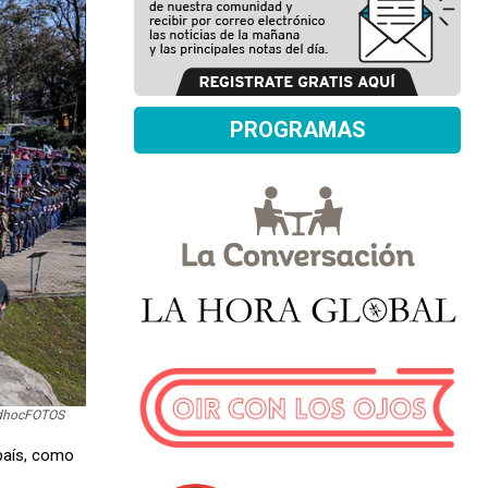
PROGRAMAS
 adhocFOTOS
 país, como