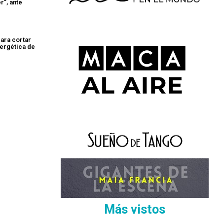
r”, ante
para cortar
ergética de
Más vistos