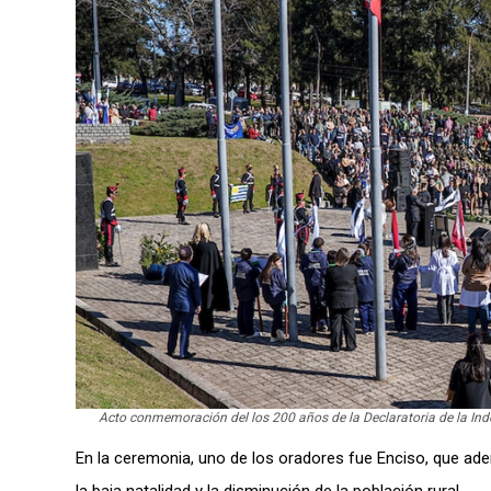
Acto conmemoración del los 200 años de la Declaratoria de la Ind
En la ceremonia, uno de los oradores fue Enciso, que ade
la baja natalidad y la disminución de la población rural.