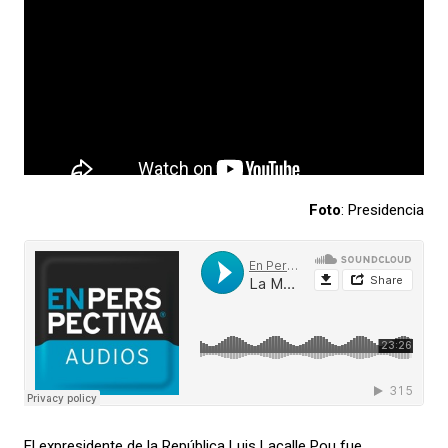
Foto
: Presidencia
E
l
expresidente de la República Luis Lacalle Pou
fue