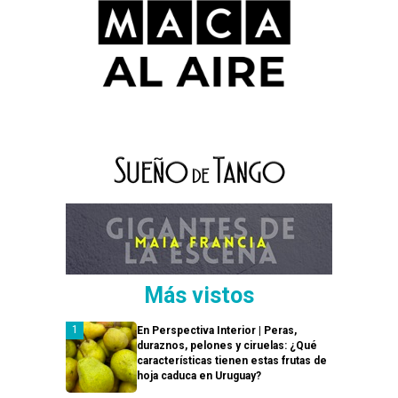
Más vistos
En Perspectiva Interior | Peras,
duraznos, pelones y ciruelas: ¿Qué
características tienen estas frutas de
hoja caduca en Uruguay?