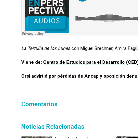
La Tertulia de los Lunes
con Miguel Brechner, Amira Fagú
Viene de:
Centro de Estudios para el Desarrollo (CE
Orsi
advirtió por
pérdidas de
Ancap
y oposición
denu
Comentarios
Noticias Relacionadas