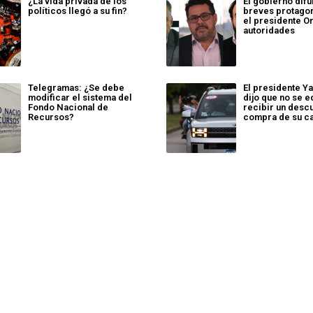
¿La vida privada de los
El gobierno dif
políticos llegó a su fin?
breves protago
el presidente Or
autoridades
Telegramas: ¿Se debe
El presidente Y
modificar el sistema del
dijo que no se e
Fondo Nacional de
recibir un descu
Recursos?
compra de su c