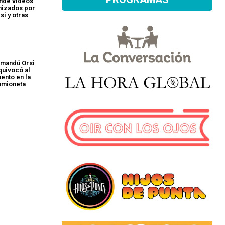
unde videos
nizados por
si y otras
amandú Orsi
quivocó al
ento en la
amioneta