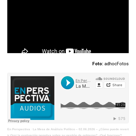
Foto:
adhocFotos
En Perspectiva
·
La Mesa de Análisis Político – 02.06.2026 – ¿Cómo puede revert
ir Orsi la evaluación negativa sobre su gestión de gobierno? ¿Qué funciona?