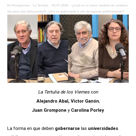
En Perspectiva
·
La Tertulia – 03.07.2026 – ¿Cuál es el mejor modelo de conducc
ión para una Universidad? ¿Uno co gobernado o uno designado políticamente?
La Tertulia de los Viernes
con
Alejandro Abal,
Víctor Ganón
,
Juan Grompone
y
Carolina Porley
La forma en que deben
gobernarse
las
universidades