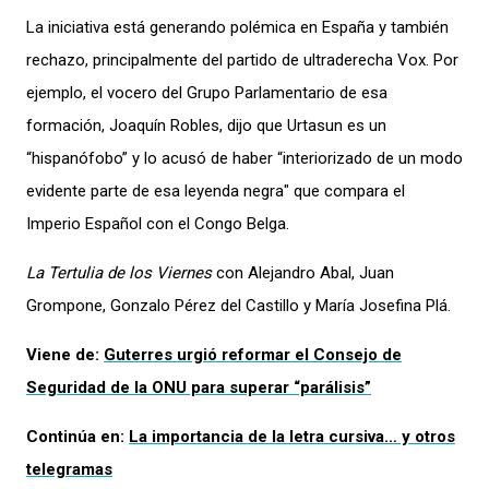
La iniciativa está generando polémica en España y también
rechazo, principalmente del
partido de ultraderecha Vox. Por
ejemplo, el vocero del Grupo Parlamentario de esa
formación, Joaquín Robles,
dijo que Urtasun es un
“
hispanófobo” y lo
acusó de haber “interiorizado de un modo
evidente parte de esa leyenda negra" que compara el
Imperio Español con el Congo Belga.
La Tertulia de los Viernes
con Alejandro Abal, Juan
Grompone, Gonzalo Pérez del Castillo y María Josefina Plá.
Viene de:
Guterres urgió reformar el Consejo de
Seguridad de la ONU para superar “parálisis”
Continúa en:
La importancia de la letra cursiva… y otros
telegramas