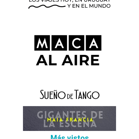
Más vistos