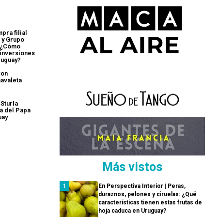
pra filial
 y Grupo
: ¿Cómo
 inversiones
ruguay?
Con
avaleta
Sturla
ta del Papa
uay
Más vistos
En Perspectiva Interior | Peras,
duraznos, pelones y ciruelas: ¿Qué
características tienen estas frutas de
hoja caduca en Uruguay?