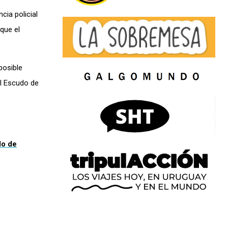
cia policial
que el
posible
al Escudo de
lo de