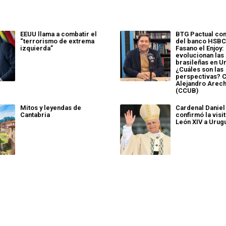
EEUU llama a combatir el
BTG Pactual com
“terrorismo de extrema
del banco HSBC
izquierda”
Fasano el Enjoy
evolucionan las
brasileñas en U
¿Cuáles son las
perspectivas? 
Alejandro Arech
(CCUB)
Mitos y leyendas de
Cardenal Daniel 
Cantabria
confirmó la visi
León XIV a Urug