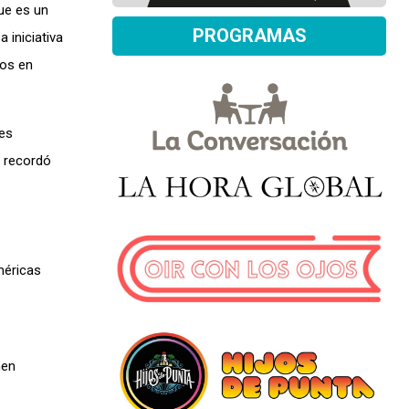
que es un
PROGRAMAS
 iniciativa
dos en
nes
i recordó
méricas
men