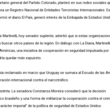
etario general del Partido Colorado, planteó en sus redes sociales 
 un Registro Nacional de Entidades Terroristas Internacionales. Esa
rmó el diario El País, generó interés de la Embajada de Estados Uni
ás Martinelli, hoy senador suplente, advirtió que si estas organizacio
 buscar otros países de la región. En diálogo con La Diaria, Martinell
 Américas, una iniciativa de cooperación en seguridad impulsada por
odría quedar más expuesto.
había reclamado en marzo que Uruguay se sumara al Escudo de las A
ación internacional contra el narcotráfico.
istinta. La senadora Constanza Moreira consideró que la decisión
ico brasileño y una forma de militarizar la cooperación contra el cri
carácter imperial” de la política de seguridad de Estados Unidos.