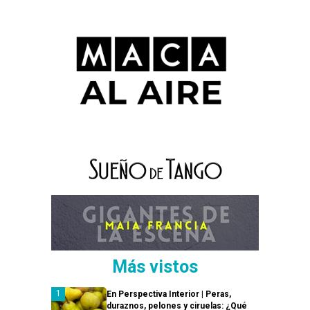
Más vistos
En Perspectiva Interior | Peras,
duraznos, pelones y ciruelas: ¿Qué