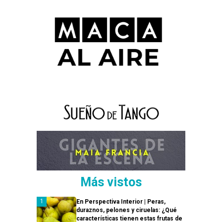
Más vistos
En Perspectiva Interior | Peras,
duraznos, pelones y ciruelas: ¿Qué
características tienen estas frutas de