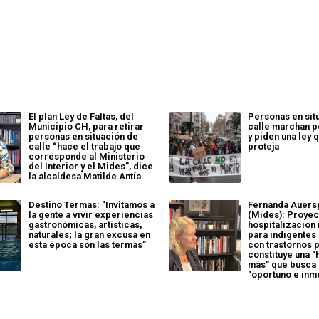
El plan Ley de Faltas, del
Personas en sit
Municipio CH, para retirar
calle marchan po
personas en situación de
y piden una ley 
calle “hace el trabajo que
proteja
corresponde al Ministerio
del Interior y el Mides”, dice
la alcaldesa Matilde Antía
Destino Termas: "Invitamos a
Fernanda Auers
la gente a vivir experiencias
(Mides): Proyec
gastronómicas, artísticas,
hospitalización 
naturales; la gran excusa en
para indigentes
esta época son las termas"
con trastornos 
constituye una 
más" que busca 
"oportuno e inm