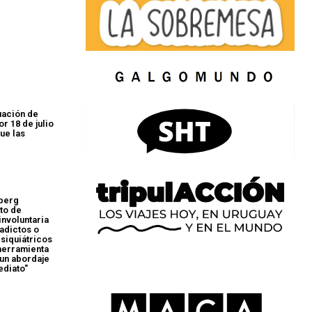
uación de
r 18 de julio
que las
perg
to de
involuntaria
 adictos o
psiquiátricos
"herramienta
un abordaje
ediato"